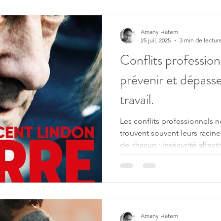
simples vous aideront à prés
maintenant un climat harmon
Amany Hatem
25 juil. 2025
3 min de lectur
Conflits professio
prévenir et dépasse
travail.
Les conflits professionnels ne
trouvent souvent leurs racine
de chacun : insécurité affec
hérités de l'enfance, besoin
de l'autorité. Ces blessures 
dans la sphère professionne
relations hiérarchiques ou en
Amany Hatem