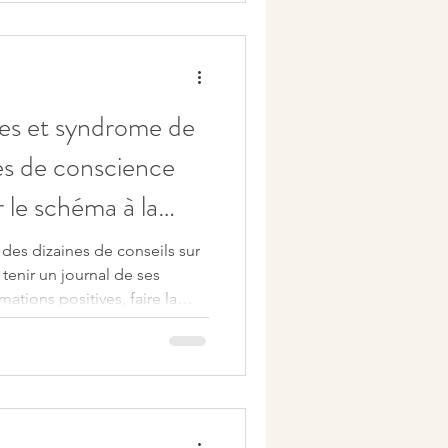
tes et syndrome de
ses de conscience
 le schéma à la
 des dizaines de conseils sur
tenir un journal de ses
mations positives, faire la
 pourtant, malgré tous ces
oujours. Pourquoi ces méthodes
 ? Parce qu'elles
s à la cause. Le syndrome de
nque de preuves. C'est une