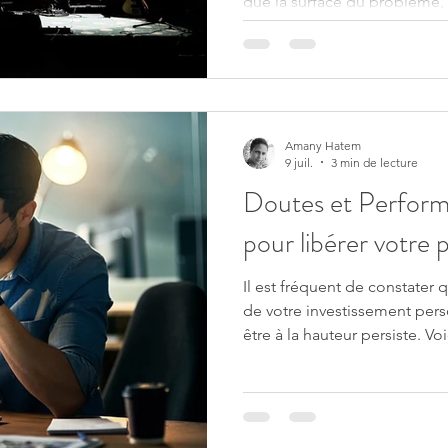
que la surface du problème, 
plutôt que les sources profo
Être artiste n'est pas un parco
constamment face à des juge
soit de la part de votre famil
souvent ne reconnaît pas la l
vie. Vous êtes certainement 
Amany Hatem
9 juil.
3 min de lecture
Doutes et Perform
pour libérer votre p
Il est fréquent de constater 
de votre investissement pers
être à la hauteur persiste. Voici 5 étapes pour libérer votre
potentiel.