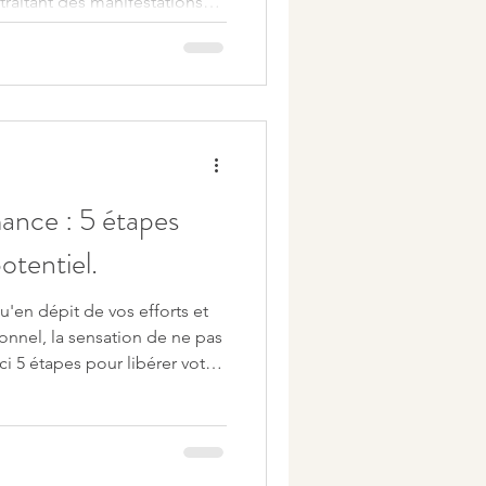
traitant des manifestations
ndes des blocages créatifs.
urs facile. Vous faites
ments extérieurs, que ce
le ou de la société qui
égitimité de votre choix de
animé p
ance : 5 étapes
otentiel.
qu'en dépit de vos efforts et
onnel, la sensation de ne pas