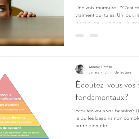
Une voix murmure : "C'est de
vraiment qui tu es. Un jour, 
mécanisme a un nom : le synd
est bien plus répandu qu'on n
syndrome de l’imposteur
Amany Hatem
5 mars
3 min de lecture
Écoutez-vous vos 
fondamentaux?
Écoutez-vous vos besoins? Li
le ou les besoins non comblé
notre bien-être .