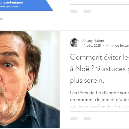
Amany Hatem
11 déc. 2025
4 min de lectu
Comment éviter les 
à Noël? 9 astuces pour un réveillon
plus serein.
Les fêtes de fin d’année so
un moment de joie et d’unité,
réactivent parfois des tensi
non digérées et beaucoup de
appréhendez les repas famili
simplement vivre un Noël plu