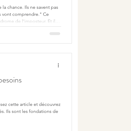
 la chance. Ils ne savent pas
ils vont comprendre." Ce
rome de l'imposteur. Et il
e le croit. Focus sur le
besoins
sez cette article et découvrez
s. Ils sont les fondations de