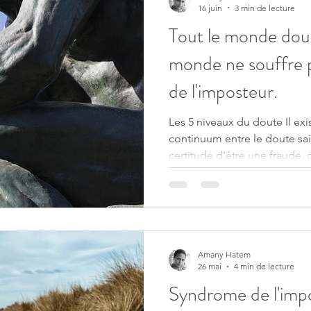
16 juin
3 min de lecture
Tout le monde dout
monde ne souffre 
de l'imposteur.
Les 5 niveaux du doute Il exi
continuum entre le doute sain,
certitude d'être une fraude, 
vous vous situez.
Amany Hatem
26 mai
4 min de lecture
Syndrome de l'impo