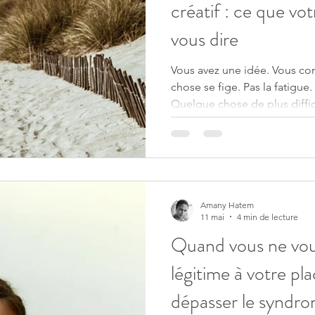
créatif : ce que vo
vous dire
Vous avez une idée. Vous c
chose se fige. Pas la fatigue. Pas le manque de temps.
Quelque chose de plus diffic
intérieure qui surgit au mom
apprêtez à créer, à montrer, à
permet d;y voir plus clair s
créatif.
Amany Hatem
11 mai
4 min de lecture
Quand vous ne vou
légitime à votre p
dépasser le syndro