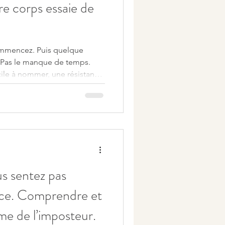
tre corps essaie de
ommencez. Puis quelque
ile à nommer, une résistance
ent précis où vous vous
 vous lancer. Cet article vous
ur les mécanismes du blocage
s sentez pas
lace. Comprendre et
me de l’imposteur.