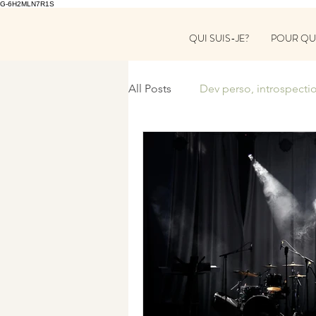
G-6H2MLN7R1S
QUI SUIS-JE?
POUR QU
All Posts
Dev perso, introspecti