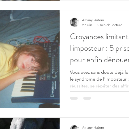
Amany Hatem
29 juin
5 min de lecture
Croyances limitan
l'imposteur : 5 pri
pour enfin dénouer
source
Vous avez sans doute déjà lu
le syndrome de l'imposteur : 
réussites, se répéter des affir
liste de ses compétences. Et
efforts, le doute revient. T
ne fonctionnent-elles pas durablement
s'adressent au symptôme, pa
l'imposteur n'est pas un ma
croyance limitante, installée
Amany Hatem