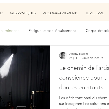
I?
MES PRATIQUES
ACCOMPAGNEMENTS
JE RESERVE
on, mindset
Fatigue, stress, épuisement
Corps, émoti
Amany Hatem
24 juil.
3 min de lecture
Le chemin de l'artis
conscience pour t
doutes en atouts
Les défis font parti du chemi
sur Instagram Les solutions t