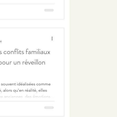
re
conflits familiaux
nt souvent idéalisées comme
 alors qu’en réalité, elles
ons anciennes, des émotions
 fatigue. Si vous
aux ou si vous souhaitez
s apaisé, ces stratégies