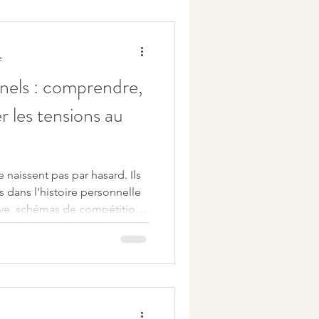
erver votre énergie tout en
ieux.
e
nnels : comprendre,
r les tensions au
 naissent pas par hasard. Ils
s dans l'histoire personnelle
tive, schémas de compétition
 de reconnaissance ou peur
inconscientes se rejouent
lle, notamment dans les
tre collègues.