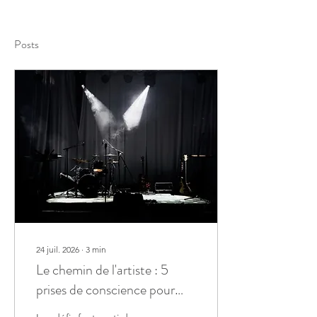
Posts
24 juil. 2026
∙
3
min
Le chemin de l'artiste : 5
prises de conscience pour
transformer vos doutes en