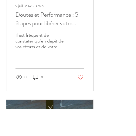
9 juil. 2026
∙
3
min
Doutes et Performance : 5
étapes pour libérer votre
potentiel.
Il est fréquent de
constater qu'en dépit de
vos efforts et de votre
investissement personnel,
la sensation de ne pas être
à la hauteur persiste. Voici
5 étapes pour libérer votre
potentiel.
0
0