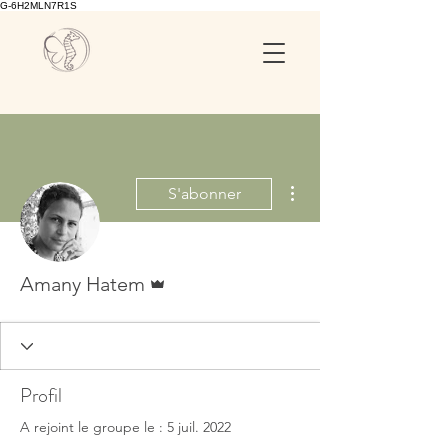
G-6H2MLN7R1S
Plus d'actions
S'abonner
Administrateur
Amany Hatem
Profil
A rejoint le groupe le : 5 juil. 2022