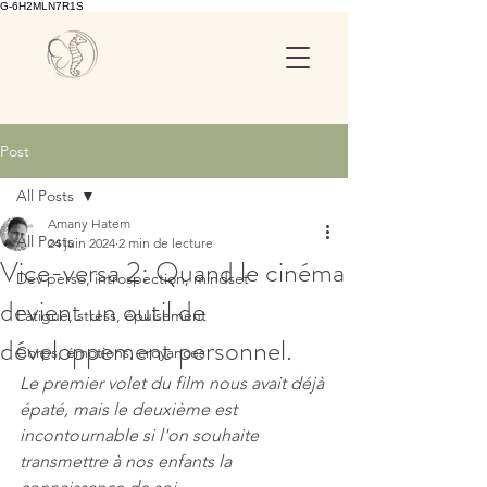
G-6H2MLN7R1S
Post
All Posts
Amany Hatem
All Posts
24 juin 2024
2 min de lecture
Vice-versa 2: Quand le cinéma
Dev perso, introspection, mindset
devient un outil de
Fatigue, stress, épuisement
développement personnel.
Corps, émotions, croyances
Le premier volet du film nous avait déjà 
épaté, mais le deuxième est 
incontournable si l'on souhaite 
transmettre à nos enfants la 