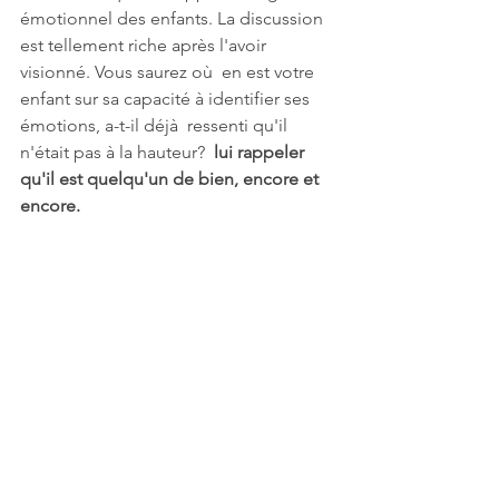
émotionnel des enfants. La discussion 
est tellement riche après l'avoir 
visionné. Vous saurez où  en est votre 
enfant sur sa capacité à identifier ses 
émotions, a-t-il déjà  ressenti qu'il 
n'était pas à la hauteur?  
lui rappeler 
qu'il est quelqu'un de bien, encore et 
encore.
Á voir et à revoir. Merci 
#KelseyMann
#viceversa
#cinema
#emotions
#enfant
#famille
#emotions
croyances limitantes
developpement personnel
viceversa
Dev perso, introspection, mindset