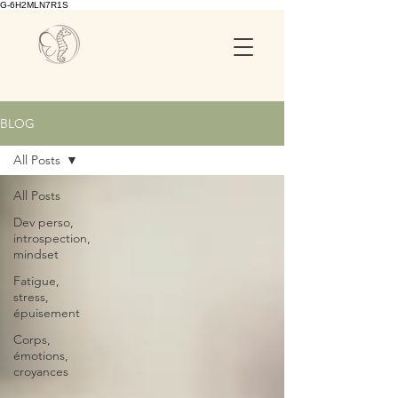
G-6H2MLN7R1S
BLOG
All Posts
All Posts
Dev perso,
introspection,
mindset
Fatigue,
stress,
épuisement
Corps,
émotions,
croyances