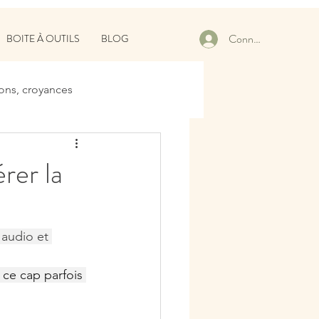
Connexion
BOITE À OUTILS
BLOG
ons, croyances
er la
 audio et 
 ce cap parfois 