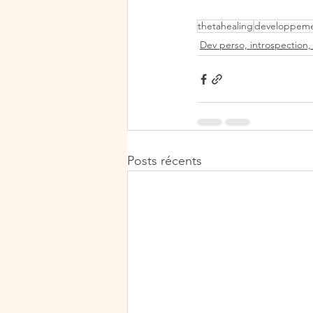
thetahealing
developpeme
Dev perso, introspection
Posts récents