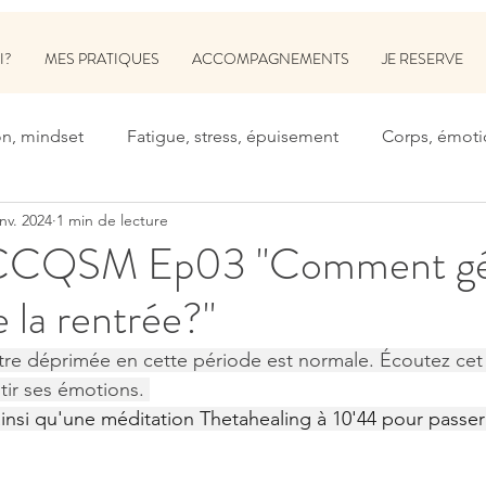
I?
MES PRATIQUES
ACCOMPAGNEMENTS
JE RESERVE
on, mindset
Fatigue, stress, épuisement
Corps, émoti
anv. 2024
1 min de lecture
 CCQSM Ep03 "Comment gér
 la rentrée?"
être déprimée en cette période est normale. Écoutez cet
ir ses émotions. 
ainsi qu'une méditation Thetahealing à 10'44 pour passer