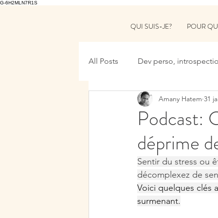
G-6H2MLN7R1S
QUI SUIS-JE?
POUR QU
All Posts
Dev perso, introspecti
Amany Hatem
31 j
Podcast:
déprime de
Sentir du stress ou 
décomplexez de sent
Voici quelques clés 
surmenant.