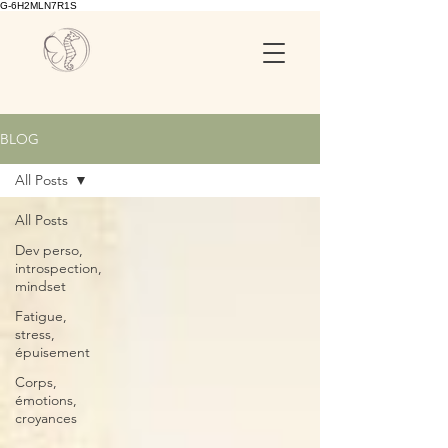
G-6H2MLN7R1S
BLOG
All Posts
All Posts
Dev perso,
introspection,
mindset
Fatigue,
stress,
épuisement
Corps,
émotions,
croyances