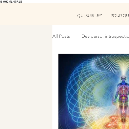
G-6H2MLN7R1S
QUI SUIS-JE?
POUR QU
All Posts
Dev perso, introspecti