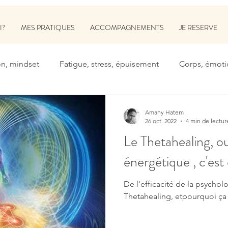
I?
MES PRATIQUES
ACCOMPAGNEMENTS
JE RESERVE
on, mindset
Fatigue, stress, épuisement
Corps, émoti
Amany Hatem
26 oct. 2022
4 min de lectur
Le Thetahealing, o
énergétique , c'est
De l'efficacité de la psychol
Thetahealing, etpourquoi ça