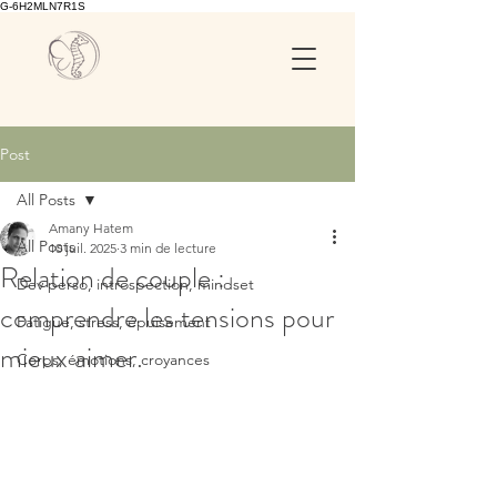
G-6H2MLN7R1S
Post
All Posts
Amany Hatem
All Posts
10 juil. 2025
3 min de lecture
Relation de couple :
Dev perso, introspection, mindset
comprendre les tensions pour
Fatigue, stress, épuisement
mieux aimer.
Corps, émotions, croyances