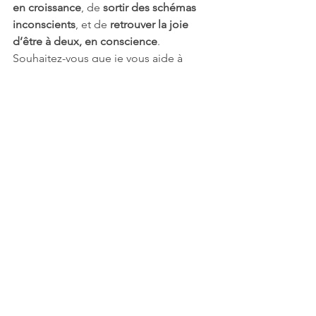
en croissance
, de 
sortir des schémas 
inconscients
, et de 
retrouver la joie 
d’être à deux, en conscience
.
Souhaitez-vous que je vous aide à 
créer un 
parcours d’accompagnement 
personnalisé
, pour vous ou votre 
couple ?
👉 
Contactez-moi
et faisons connaissance .
A propos d' Amany Hatem.
Thérapeute holistique et psycho 
praticienne depuis 2018, à Montpellier 
et à distance.
Son approche globale lui permet de 
travailler sur tous les niveaux: corporel, 
énergétique et émotionnel. Elle 