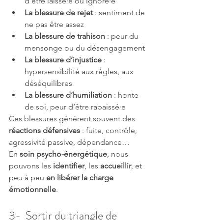
d’être laissé·e ou ignoré·e
La blessure de rejet
 : sentiment de 
ne pas être assez
La blessure de trahison
 : peur du 
mensonge ou du désengagement
La blessure d’injustice
 : 
hypersensibilité aux règles, aux 
déséquilibres
La blessure d’humiliation
 : honte 
de soi, peur d’être rabaissé·e
Ces blessures génèrent souvent des 
réactions défensives
 : fuite, contrôle, 
agressivité passive, dépendance…
En 
soin psycho-énergétique
, nous 
pouvons les 
identifier
, les 
accueillir
, et 
peu à peu 
en libérer la charge 
émotionnelle
.
3-  Sortir du triangle de 