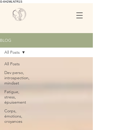
G-6H2MLN7R1S
BLOG
All Posts
All Posts
Dev perso,
introspection,
mindset
Fatigue,
stress,
épuisement
Corps,
émotions,
croyances