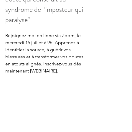
syndrome de l’imposteur qui 
paralyse"
Rejoignez moi en ligne via Zoom, le 
mercredi 15 juillet à 9h. Apprenez à 
identifier la source, à guérir vos 
blessures et à transformer vos doutes 
en atouts alignés. Inscrivez-vous dès 
maintenant [
WEBINAIRE
].
FAQ
Comment fonctionne 
l'accompagnement psycho-corporel ?
L'accompagnement psycho-corporel 
intègre le corps et l’esprit pour 
dénouer les blocages émotionnels et 