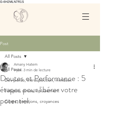
G-6H2MLN7R1S
Post
All Posts
Amany Hatem
All Posts
9 juil.
3 min de lecture
Doutes et Performance : 5
Dev perso, introspection, mindset
étapes pour libérer votre
Fatigue, stress, épuisement
potentiel.
Corps, émotions, croyances